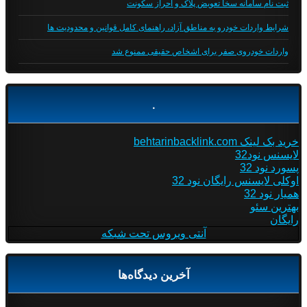
ثبت نام سامانه سخا تعویض پلاک و احراز سکونت
شرایط واردات خودرو به مناطق آزاد، راهنمای کامل قوانین و محدودیت ها
واردات خودروی صفر برای اشخاص حقیقی ممنوع شد
.
خرید بک لینک behtarinbacklink.com
لایسنس نود32
پسورد نود 32
اوکلی لایسنس رایگان نود 32
همیار نود 32
بهترین سئو
رایگان
آنتی ویروس تحت شبکه
آخرین دیدگاه‌ها