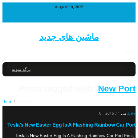
August 10, 2026
ماشین های جدید
خودرو
برگه نمونه
Posts tagged with:
New Port
Home
/
New Port
Date:
می 11, 2016
0
Tesla’s New Easter Egg Is A Flashing Rainbow Car Port
Tesla’s New Easter Egg Is A Flashing Rainbow Car Port First,