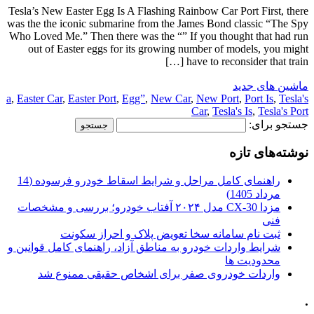
Tesla’s New Easter Egg Is A Flashing Rainbow Car Port First, there
was the the iconic submarine from the James Bond classic “The Spy
Who Loved Me.” Then there was the “” If you thought that had run
out of Easter eggs for its growing number of models, you might
have to reconsider that train […]
ماشین های جدید
a
,
Easter Car
,
Easter Port
,
Egg”
,
New Car
,
New Port
,
Port Is
,
Tesla's
Car
,
Tesla's Is
,
Tesla's Port
جستجو برای:
نوشته‌های تازه
راهنمای کامل مراحل و شرایط اسقاط خودرو فرسوده (14
مرداد 1405)
مزدا CX-30 مدل ۲۰۲۴ آفتاب خودرو؛ بررسی و مشخصات
فنی
ثبت نام سامانه سخا تعویض پلاک و احراز سکونت
شرایط واردات خودرو به مناطق آزاد، راهنمای کامل قوانین و
محدودیت ها
واردات خودروی صفر برای اشخاص حقیقی ممنوع شد
.