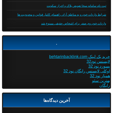
ثبت نام سامانه سخا تعویض پلاک و احراز سکونت
شرایط واردات خودرو به مناطق آزاد، راهنمای کامل قوانین و محدودیت ها
واردات خودروی صفر برای اشخاص حقیقی ممنوع شد
.
خرید بک لینک behtarinbacklink.com
لایسنس نود32
پسورد نود 32
اوکلی لایسنس رایگان نود 32
همیار نود 32
بهترین سئو
رایگان
آخرین دیدگاه‌ها