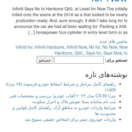
Infiniti Says No to Hardcore Q60, at Least for Now The initially
rolled onto the scene at the 2016 as a that looked to be nearly
production ready. And, sure enough, it didn’t take long for to
announce the car we had all been waiting for. Packing a 208-
horsepower four-cylinder in entry-level form or as […]
ماشین های جدید
Infiniti for
,
Infiniti Hardcore
,
Infiniti Now
,
No for
,
No Now
,
Now
Hardcore
,
Q60,
,
Says for
,
Says Now
,
to
جستجو برای:
نوشته‌های تازه
راهنمای کامل مراحل و شرایط اسقاط خودرو فرسوده (14 مرداد
1405)
مزدا CX-30 مدل ۲۰۲۴ آفتاب خودرو؛ بررسی و مشخصات فنی
ثبت نام سامانه سخا تعویض پلاک و احراز سکونت
شرایط واردات خودرو به مناطق آزاد، راهنمای کامل قوانین و
محدودیت ها
واردات خودروی صفر برای اشخاص حقیقی ممنوع شد
.