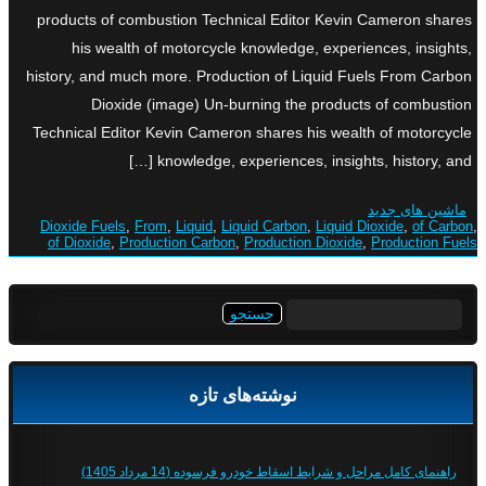
products of combustion Technical Editor Kevin Cameron shares
his wealth of motorcycle knowledge, experiences, insights,
history, and much more. Production of Liquid Fuels From Carbon
Dioxide (image) Un-burning the products of combustion
Technical Editor Kevin Cameron shares his wealth of motorcycle
knowledge, experiences, insights, history, and […]
ماشین های جدید
Dioxide Fuels
,
From
,
Liquid
,
Liquid Carbon
,
Liquid Dioxide
,
of Carbon
,
of Dioxide
,
Production Carbon
,
Production Dioxide
,
Production Fuels
جستجو
برای:
نوشته‌های تازه
راهنمای کامل مراحل و شرایط اسقاط خودرو فرسوده (14 مرداد 1405)