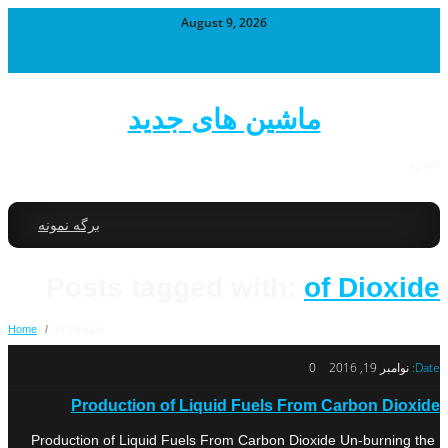
August 9, 2026
ماشین های جدید
خودرو
برگه نمونه
Posts tagged with:
of Dioxide
Home
/
of Dioxide
Date:
نوامبر 19, 2016
0
Production of Liquid Fuels From Carbon Dioxide
Production of Liquid Fuels From Carbon Dioxide Un-burning the