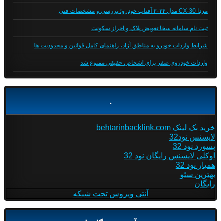
مزدا CX-30 مدل ۲۰۲۴ آفتاب خودرو؛ بررسی و مشخصات فنی
ثبت نام سامانه سخا تعویض پلاک و احراز سکونت
شرایط واردات خودرو به مناطق آزاد، راهنمای کامل قوانین و محدودیت ها
واردات خودروی صفر برای اشخاص حقیقی ممنوع شد
.
خرید بک لینک behtarinbacklink.com
لایسنس نود32
پسورد نود 32
اوکلی لایسنس رایگان نود 32
همیار نود 32
بهترین سئو
رایگان
آنتی ویروس تحت شبکه