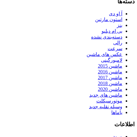
دسته‌ها
آ او دی
استون مارتین
بنز
بی ام دبلیو
دسته‌بندی نشده
رالی
سرعت
عکس های ماشین
لامبورگینی
ماشین 2015
ماشین 2016
ماشین 2017
ماشین 2018
ماشین 2020
ماشین های جدید
موتورسیکلت
وسیله نقلیه جدید
یاماها
اطلاعات
ورود