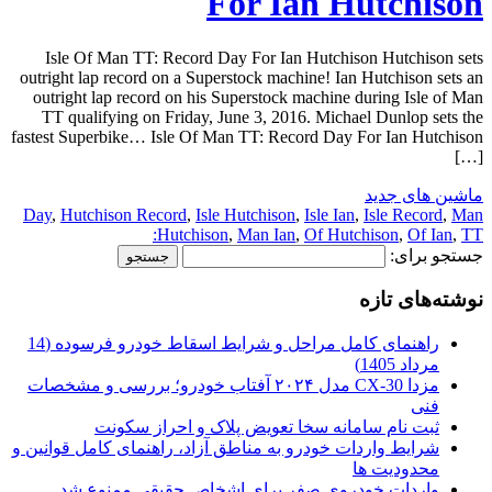
For Ian Hutchison
Isle Of Man TT: Record Day For Ian Hutchison Hutchison sets
outright lap record on a Superstock machine! Ian Hutchison sets an
outright lap record on his Superstock machine during Isle of Man
TT qualifying on Friday, June 3, 2016. Michael Dunlop sets the
fastest Superbike… Isle Of Man TT: Record Day For Ian Hutchison
[…]
ماشین های جدید
Day
,
Hutchison Record
,
Isle Hutchison
,
Isle Ian
,
Isle Record
,
Man
Hutchison
,
Man Ian
,
Of Hutchison
,
Of Ian
,
TT:
جستجو برای:
نوشته‌های تازه
راهنمای کامل مراحل و شرایط اسقاط خودرو فرسوده (14
مرداد 1405)
مزدا CX-30 مدل ۲۰۲۴ آفتاب خودرو؛ بررسی و مشخصات
فنی
ثبت نام سامانه سخا تعویض پلاک و احراز سکونت
شرایط واردات خودرو به مناطق آزاد، راهنمای کامل قوانین و
محدودیت ها
واردات خودروی صفر برای اشخاص حقیقی ممنوع شد