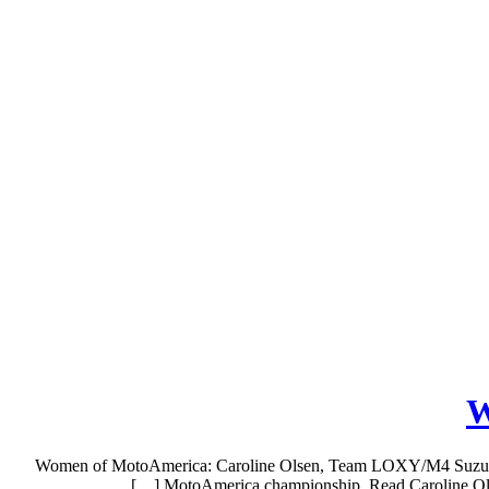
W
Women of MotoAmerica: Caroline Olsen, Team LOXY/M4 Suzuki Firs
MotoAmerica championship. Read Caroline Olse