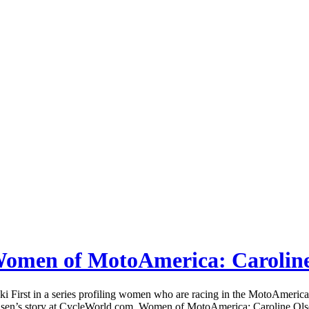
omen of MotoAmerica: Carolin
t in a series profiling women who are racing in the MotoAmerica cha
n’s story at CycleWorld.com. Women of MotoAmerica: Caroline Olsen,