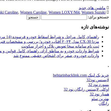
ماشین های جدید
ki Caroline
,
Women Caroline
,
Women LOXY/M4
,
Women Suzuki
جستجو برای:
نوشته‌های تازه
راهنمای کامل مراحل و شرایط اسقاط خودرو فرسوده (14 مرداد 1405)
مزدا CX-30 مدل ۲۰۲۴ آفتاب خودرو؛ بررسی و مشخصات فنی
ثبت نام سامانه سخا تعویض پلاک و احراز سکونت
شرایط واردات خودرو به مناطق آزاد، راهنمای کامل قوانین و 
واردات خودروی صفر برای اشخاص حقیقی ممنوع شد
.
خرید بک لینک behtarinbacklink.com
لایسنس نود32
پسورد نود 32
اوکلی لایسنس رایگان نود 32
همیار نود 32
بهترین سئو
رایگان