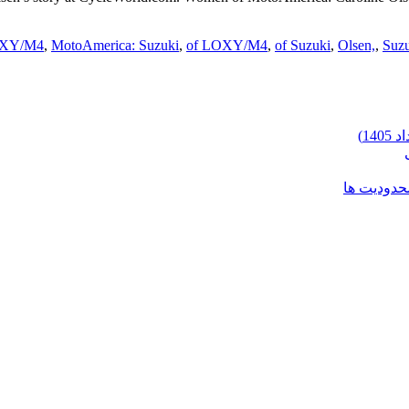
OXY/M4
,
MotoAmerica: Suzuki
,
of LOXY/M4
,
of Suzuki
,
Olsen,
,
Suzu
محدودیت ها