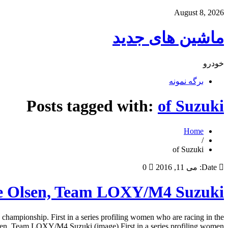
August 8, 2026
ماشین های جدید
خودرو
برگه نمونه
Posts tagged with:
of Suzuki
Home
/
of Suzuki
Date:
می 11, 2016
0
e Olsen, Team LOXY/M4 Suzuki
mpionship. First in a series profiling women who are racing in the
 Team LOXY/M4 Suzuki (image) First in a series profiling women […]