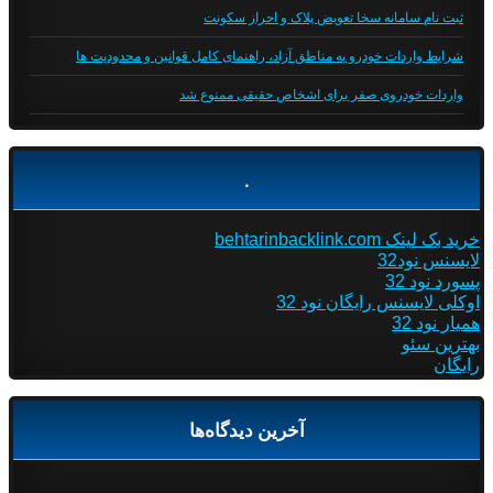
ثبت نام سامانه سخا تعویض پلاک و احراز سکونت
شرایط واردات خودرو به مناطق آزاد، راهنمای کامل قوانین و محدودیت ها
واردات خودروی صفر برای اشخاص حقیقی ممنوع شد
.
خرید بک لینک behtarinbacklink.com
لایسنس نود32
پسورد نود 32
اوکلی لایسنس رایگان نود 32
همیار نود 32
بهترین سئو
رایگان
آخرین دیدگاه‌ها