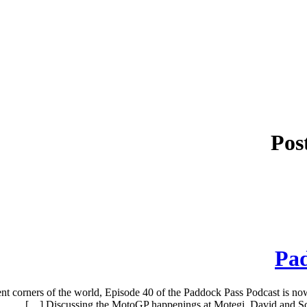
Pos
Pad
ent corners of the world, Episode 40 of the Paddock Pass Podcast is no
Discussing the MotoGP happenings at Motegi, David and Scott 