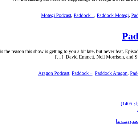
Motegi Podcast
,
Paddock –
,
Paddock Motegi
,
Pad
Pad
he reason this show is getting to you a bit late, but never fear, Epis
David Emmett, Neil Morrison, and Steve
Aragon Podcast
,
Paddock –
,
Paddock Aragon
,
Pad
محدودیت ها