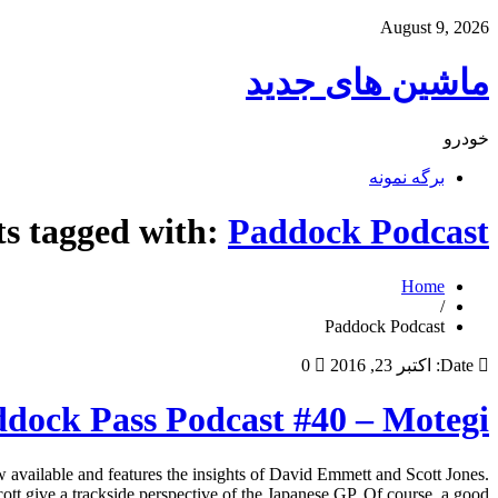
August 9, 2026
ماشین های جدید
خودرو
برگه نمونه
ts tagged with:
Paddock Podcast
Home
/
Paddock Podcast
Date:
اکتبر 23, 2016
0
dock Pass Podcast #40 – Motegi
w available and features the insights of David Emmett and Scott Jones.
give a trackside perspective of the Japanese GP. Of course, a good […]