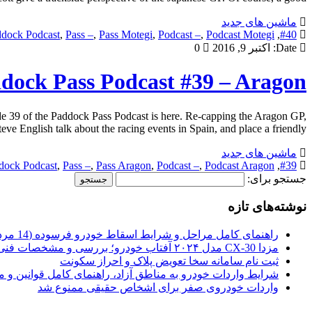
ماشین های جدید
dock Podcast
,
Pass –
,
Pass Motegi
,
Podcast –
,
Podcast Motegi
,
#40
Date:
اکتبر 9, 2016
0
dock Pass Podcast #39 – Aragon
ode 39 of the Paddock Pass Podcast is here. Re-capping the Aragon GP,
 English talk about the racing events in Spain, and place a friendly […]
ماشین های جدید
dock Podcast
,
Pass –
,
Pass Aragon
,
Podcast –
,
Podcast Aragon
,
#39
جستجو برای:
نوشته‌های تازه
راهنمای کامل مراحل و شرایط اسقاط خودرو فرسوده (14 مرداد 1405)
مزدا CX-30 مدل ۲۰۲۴ آفتاب خودرو؛ بررسی و مشخصات فنی
ثبت نام سامانه سخا تعویض پلاک و احراز سکونت
شرایط واردات خودرو به مناطق آزاد، راهنمای کامل قوانین و 
واردات خودروی صفر برای اشخاص حقیقی ممنوع شد