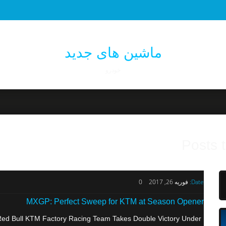
ماشین های جدید
خودرو
Posts 
Date:
فوریه 26, 2017
0
MXGP: Perfect Sweep for KTM at Season Opener
ed Bull KTM Factory Racing Team Takes Double Victory Under