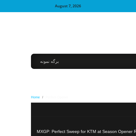
August 7, 2026
برگه نمونه
Home
/
Perfect Opener
MXGP: Perfect Sweep for KTM at Season Opener R