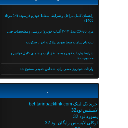
راهنمای کامل مراحل و شرایط اسقاط خودرو فرسوده (14 مرداد
1405)
مزدا CX-30 مدل ۲۰۲۴ آفتاب خودرو؛ بررسی و مشخصات فنی
ثبت نام سامانه سخا تعویض پلاک و احراز سکونت
شرایط واردات خودرو به مناطق آزاد، راهنمای کامل قوانین و
محدودیت ها
واردات خودروی صفر برای اشخاص حقیقی ممنوع شد
.
خرید بک لینک behtarinbacklink.com
لایسنس نود32
پسورد نود 32
اوکلی لایسنس رایگان نود 32