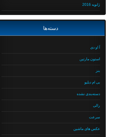
ژانویه 2016
دسته‌ها
آ او دی
استون مارتین
بنز
بی ام دبلیو
دسته‌بندی نشده
رالی
سرعت
عکس های ماشین