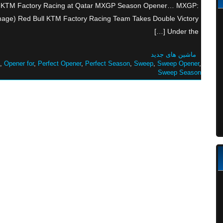
Bull KTM Factory Racing at Qatar MXGP Season Opener… MXGP:
mage) Red Bull KTM Factory Racing Team Takes Double Victory
Under the […]
ماشین های جدید
,
Opener for
,
Perfect Opener
,
Perfect Season
,
Sweep
,
Sweep Opener
,
Sweep Season