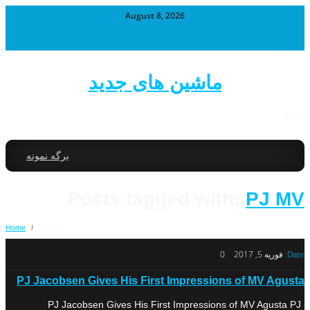
August 8, 2026
ماشین های جدید
خودرو
برگه نمونه
Posts tagged with:
PJ MV
Home
/
PJ MV
Date:
فوریه 5, 2017
0
PJ Jacobsen Gives His First Impressions of MV Agusta
PJ Jacobsen Gives His First Impressions of MV Agusta PJ