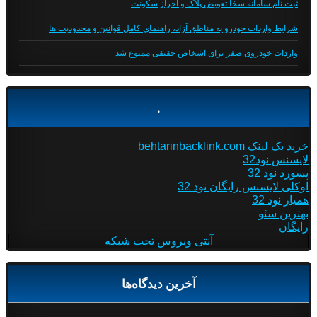
ثبت نام سامانه سخا تعویض پلاک و احراز سکونت
شرایط واردات خودرو به مناطق آزاد، راهنمای کامل قوانین و محدودیت ها
واردات خودروی صفر برای اشخاص حقیقی ممنوع شد
.
خرید بک لینک behtarinbacklink.com
لایسنس نود32
پسورد نود 32
اوکلی لایسنس رایگان نود 32
همیار نود 32
بهترین سئو
رایگان
آنتی ویروس تحت شبکه
آخرین دیدگاه‌ها