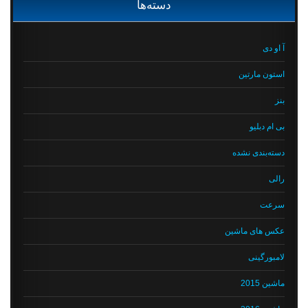
دسته‌ها
آ او دی
استون مارتین
بنز
بی ام دبلیو
دسته‌بندی نشده
رالی
سرعت
عکس های ماشین
لامبورگینی
ماشین 2015