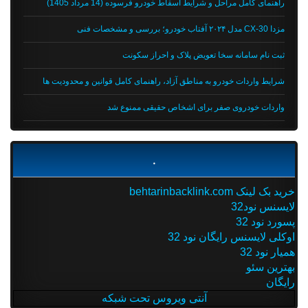
راهنمای کامل مراحل و شرایط اسقاط خودرو فرسوده (14 مرداد 1405)
مزدا CX-30 مدل ۲۰۲۴ آفتاب خودرو؛ بررسی و مشخصات فنی
ثبت نام سامانه سخا تعویض پلاک و احراز سکونت
شرایط واردات خودرو به مناطق آزاد، راهنمای کامل قوانین و محدودیت ها
واردات خودروی صفر برای اشخاص حقیقی ممنوع شد
.
خرید بک لینک behtarinbacklink.com
لایسنس نود32
پسورد نود 32
اوکلی لایسنس رایگان نود 32
همیار نود 32
بهترین سئو
رایگان
آنتی ویروس تحت شبکه