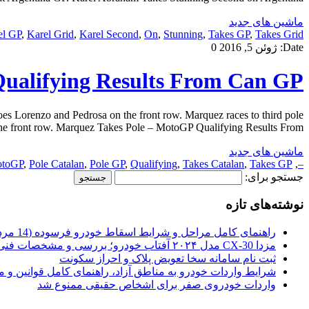
ماشین های جدید
el GP
,
Karel Grid
,
Karel Second
,
On
,
Stunning
,
Takes GP
,
Takes Grid
Date:
ژوئن 5, 2016
0
ualifying Results From Can GP
s Lorenzo and Pedrosa on the front row. Marquez races to third pole
he front row. Marquez Takes Pole – MotoGP Qualifying Results From […]
ماشین های جدید
otoGP
,
Pole Catalan
,
Pole GP
,
Qualifying
,
Takes Catalan
,
Takes GP
,
–
جستجو برای:
نوشته‌های تازه
راهنمای کامل مراحل و شرایط اسقاط خودرو فرسوده (14 مرداد 1405)
مزدا CX-30 مدل ۲۰۲۴ آفتاب خودرو؛ بررسی و مشخصات فنی
ثبت نام سامانه سخا تعویض پلاک و احراز سکونت
شرایط واردات خودرو به مناطق آزاد، راهنمای کامل قوانین و 
واردات خودروی صفر برای اشخاص حقیقی ممنوع شد