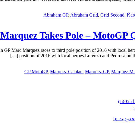
Abraham GP
,
Abraham Grid
,
Grid Second
,
Kar
Marquez Takes Pole – MotoGP Q
GP Marc Marquez races to third pole position of 2016 with local heroe
position of 2016 with local heroes Lorenzo and Pedrosa on t
GP MotoGP
,
Marquez Catalan
,
Marquez GP
,
Marquez M
محدودیت ها