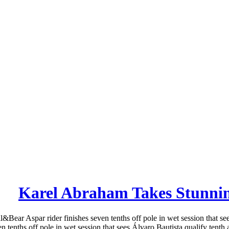
Karel Abraham Takes Stunnin
ear Aspar rider finishes seven tenths off pole in wet session that se
en tenths off pole in wet session that sees Álvaro Bautista qualify tent