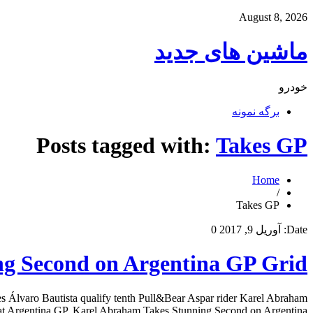
August 8, 2026
ماشین های جدید
خودرو
برگه نمونه
Posts tagged with:
Takes GP
Home
/
Takes GP
Date:
آوریل 9, 2017
0
g Second on Argentina GP Grid
es Álvaro Bautista qualify tenth Pull&Bear Aspar rider Karel Abraham
h at Argentina GP. Karel Abraham Takes Stunning Second on Argentina […]