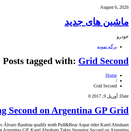
August 6, 2026
ماشین های جدید
خودرو
برگه نمونه
Posts tagged with:
Grid Second
Home
/
Grid Second
Date:
آوریل 9, 2017
0
g Second on Argentina GP Grid
es Álvaro Bautista qualify tenth Pull&Bear Aspar rider Karel Abraham
h at Argentina GP. Karel Abraham Takes Stunning Second on Argentina […]