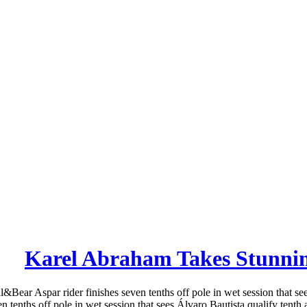
Karel Abraham Takes Stunnin
ear Aspar rider finishes seven tenths off pole in wet session that se
en tenths off pole in wet session that sees Álvaro Bautista qualify tent