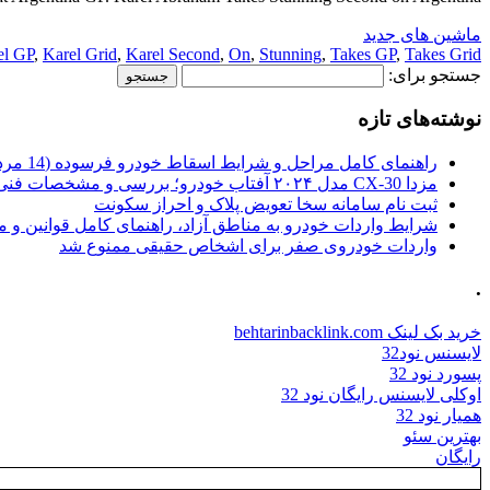
ماشین های جدید
el GP
,
Karel Grid
,
Karel Second
,
On
,
Stunning
,
Takes GP
,
Takes Grid
جستجو برای:
نوشته‌های تازه
راهنمای کامل مراحل و شرایط اسقاط خودرو فرسوده (14 مرداد 1405)
مزدا CX-30 مدل ۲۰۲۴ آفتاب خودرو؛ بررسی و مشخصات فنی
ثبت نام سامانه سخا تعویض پلاک و احراز سکونت
شرایط واردات خودرو به مناطق آزاد، راهنمای کامل قوانین و 
واردات خودروی صفر برای اشخاص حقیقی ممنوع شد
.
خرید بک لینک behtarinbacklink.com
لایسنس نود32
پسورد نود 32
اوکلی لایسنس رایگان نود 32
همیار نود 32
بهترین سئو
رایگان