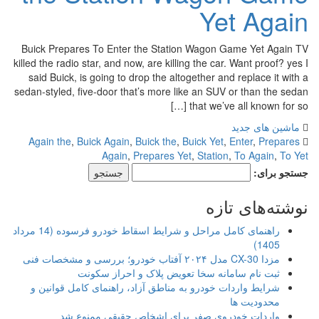
Yet Again
Buick Prepares To Enter the Station Wagon Game Yet Again TV
killed the radio star, and now, are killing the car. Want proof? yes I
said Buick, is going to drop the altogether and replace it with a
sedan-styled, five-door that’s more like an SUV or than the sedan
that we’ve all known for so […]
ماشین های جدید
Again the
,
Buick Again
,
Buick the
,
Buick Yet
,
Enter
,
Prepares
Again
,
Prepares Yet
,
Station
,
To Again
,
To Yet
جستجو برای:
نوشته‌های تازه
راهنمای کامل مراحل و شرایط اسقاط خودرو فرسوده (14 مرداد
1405)
مزدا CX-30 مدل ۲۰۲۴ آفتاب خودرو؛ بررسی و مشخصات فنی
ثبت نام سامانه سخا تعویض پلاک و احراز سکونت
شرایط واردات خودرو به مناطق آزاد، راهنمای کامل قوانین و
محدودیت ها
واردات خودروی صفر برای اشخاص حقیقی ممنوع شد