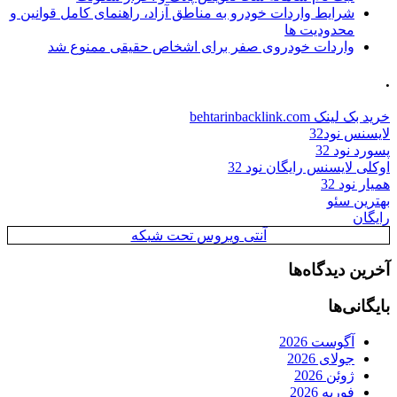
شرایط واردات خودرو به مناطق آزاد، راهنمای کامل قوانین و
محدودیت ها
واردات خودروی صفر برای اشخاص حقیقی ممنوع شد
.
خرید بک لینک behtarinbacklink.com
لایسنس نود32
پسورد نود 32
اوکلی لایسنس رایگان نود 32
همیار نود 32
بهترین سئو
رایگان
آنتی ویروس تحت شبکه
آخرین دیدگاه‌ها
بایگانی‌ها
آگوست 2026
جولای 2026
ژوئن 2026
فوریه 2026