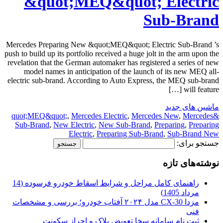
&quot;MEQ&quot; Electric
Sub-Brand
Mercedes Preparing New &quot;MEQ&quot; Electric Sub-Brand ’s
push to build up its portfolio received a huge jolt in the arm upon the
revelation that the German automaker has registered a series of new
model names in anticipation of the launch of its new MEQ all-
electric sub-brand. According to Auto Express, the MEQ sub-brand
will feature […]
ماشین های جدید
,
Mercedes Electric
,
Mercedes New
,
Mercedes
&quot;MEQ&quot;
Sub-Brand
,
New Electric
,
New Sub-Brand
,
Preparing
,
Preparing
Electric
,
Preparing Sub-Brand
,
Sub-Brand New
جستجو برای:
نوشته‌های تازه
راهنمای کامل مراحل و شرایط اسقاط خودرو فرسوده (14
مرداد 1405)
مزدا CX-30 مدل ۲۰۲۴ آفتاب خودرو؛ بررسی و مشخصات
فنی
ثبت نام سامانه سخا تعویض پلاک و احراز سکونت