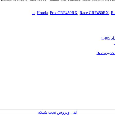
at
,
Honda
,
Prix CRF450RX
,
Race CRF450RX
,
Ra
محدودیت ها
آنتی ویروس تحت شبکه