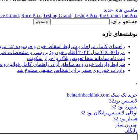
ماشین های جدید
ce Grand
,
Race Prix
,
Testing Grand
,
Testing Prix
,
the Grand
,
the Prix
جستجو برای:
نوشته‌های تازه
راهنمای کامل مراحل و شرایط اسقاط خودرو فرسوده (14 مرداد 1405)
مزدا CX-30 مدل ۲۰۲۴ آفتاب خودرو؛ بررسی و مشخصات فنی
ثبت نام سامانه سخا تعویض پلاک و احراز سکونت
شرایط واردات خودرو به مناطق آزاد، راهنمای کامل قوانین و 
واردات خودروی صفر برای اشخاص حقیقی ممنوع شد
.
خرید بک لینک behtarinbacklink.com
لایسنس نود32
پسورد نود 32
اوکلی لایسنس رایگان نود 32
همیار نود 32
بهترین سئو
رایگان