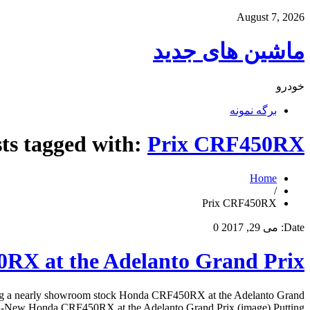
August 7, 2026
ماشین های جدید
خودرو
برگه نمونه
ts tagged with:
Prix CRF450RX
Home
/
Prix CRF450RX
Date:
می 29, 2017
0
0RX at the Adelanto Grand Prix
ting a nearly showroom stock Honda CRF450RX at the Adelanto Grand
 All-New Honda CRF450RX at the Adelanto Grand Prix (image) Putting […]