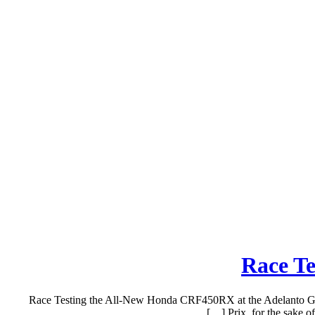
Race T
Race Testing the All-New Honda CRF450RX at the Adelanto Gra
Prix, for the sake 