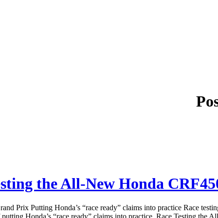
Pos
esting the All-New Honda CRF45
nd Prix Putting Honda’s “race ready” claims into practice Race tes
of putting Honda’s “race ready” claims into practice. Race Testing the