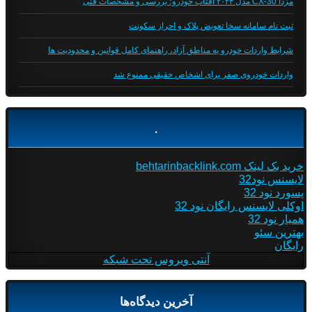
مزدا CX-30 مدل ۲۰۲۴ آفتاب خودرو؛ بررسی و مشخصات فنی
ثبت نام سامانه سخا تعویض پلاک و احراز سکونت
شرایط واردات خودرو به مناطق آزاد، راهنمای کامل قوانین و محدودیت ها
واردات خودروی صفر برای اشخاص حقیقی ممنوع شد
.
خرید بک لینک behtarinbacklink.com
لایسنس نود32
پسورد نود 32
اوکلی لایسنس رایگان نود 32
همیار نود 32
بهترین سئو
رایگان
آنتی ویروس تحت شبکه
آخرین دیدگاه‌ها