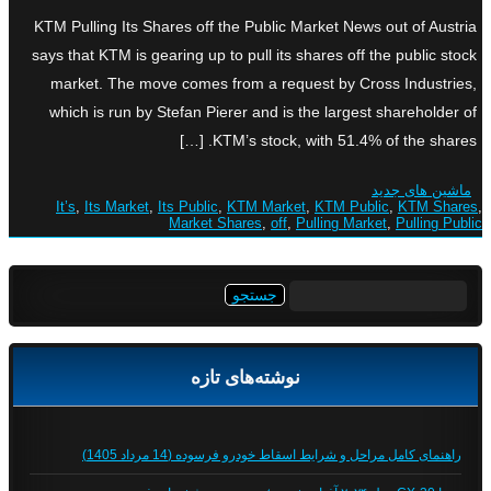
KTM Pulling Its Shares off the Public Market News out of Austria
says that KTM is gearing up to pull its shares off the public stock
market. The move comes from a request by Cross Industries,
which is run by Stefan Pierer and is the largest shareholder of
KTM’s stock, with 51.4% of the shares. […]
ماشین های جدید
It’s
,
Its Market
,
Its Public
,
KTM Market
,
KTM Public
,
KTM Shares
,
Market Shares
,
off
,
Pulling Market
,
Pulling Public
جستجو
برای:
نوشته‌های تازه
راهنمای کامل مراحل و شرایط اسقاط خودرو فرسوده (14 مرداد 1405)