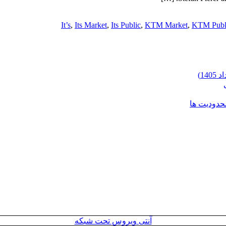
It’s
,
Its Market
,
Its Public
,
KTM Market
,
KTM Publ
محدودیت ها
آنتی ویروس تحت شبکه