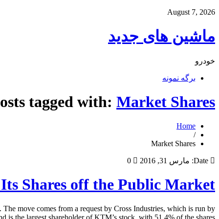
August 7, 2026
ماشین های جدید
خودرو
برگه نمونه
osts tagged with:
Market Shares
Home
/
Market Shares
Date:
مارس 31, 2016
0
ts Shares off the Public Market
t. The move comes from a request by Cross Industries, which is run by
nd is the largest shareholder of KTM’s stock, with 51.4% of the shares. […]