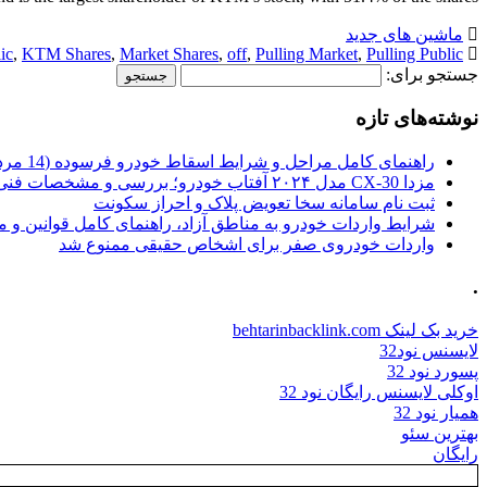
ماشین های جدید
ic
,
KTM Shares
,
Market Shares
,
off
,
Pulling Market
,
Pulling Public
جستجو برای:
نوشته‌های تازه
راهنمای کامل مراحل و شرایط اسقاط خودرو فرسوده (14 مرداد 1405)
مزدا CX-30 مدل ۲۰۲۴ آفتاب خودرو؛ بررسی و مشخصات فنی
ثبت نام سامانه سخا تعویض پلاک و احراز سکونت
شرایط واردات خودرو به مناطق آزاد، راهنمای کامل قوانین و 
واردات خودروی صفر برای اشخاص حقیقی ممنوع شد
.
خرید بک لینک behtarinbacklink.com
لایسنس نود32
پسورد نود 32
اوکلی لایسنس رایگان نود 32
همیار نود 32
بهترین سئو
رایگان