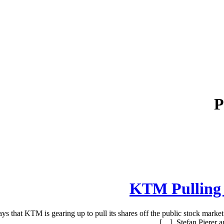
P
KTM Pulling I
ys that KTM is gearing up to pull its shares off the public stock marke
Stefan Pierer a