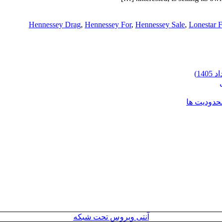
Hennessey Drag
,
Hennessey For
,
Hennessey Sale
,
Lonestar F
محدودیت ها
آنتی ویروس تحت شبکه