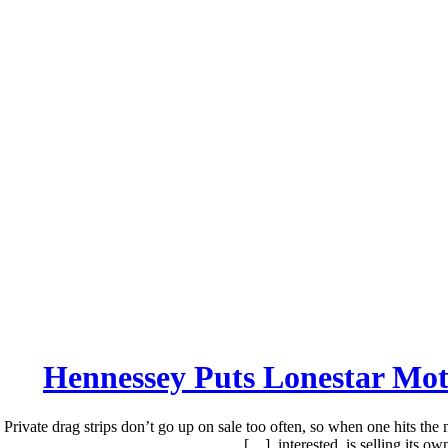
Hennessey Puts Lonestar Mot
ivate drag strips don’t go up on sale too often, so when one hits the ma
interested, is selling its ow