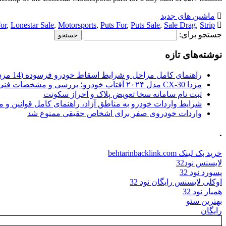
ماشین های جدید
or
,
Lonestar Sale
,
Motorsports
,
Puts For
,
Puts Sale
,
Sale Drag
,
Strip
جستجو برای:
نوشته‌های تازه
راهنمای کامل مراحل و شرایط اسقاط خودرو فرسوده (14 مرداد 1405)
مزدا CX-30 مدل ۲۰۲۴ آفتاب خودرو؛ بررسی و مشخصات فنی
ثبت نام سامانه سخا تعویض پلاک و احراز سکونت
شرایط واردات خودرو به مناطق آزاد، راهنمای کامل قوانین و 
واردات خودروی صفر برای اشخاص حقیقی ممنوع شد
.
خرید بک لینک behtarinbacklink.com
لایسنس نود32
پسورد نود 32
اوکلی لایسنس رایگان نود 32
همیار نود 32
بهترین سئو
رایگان