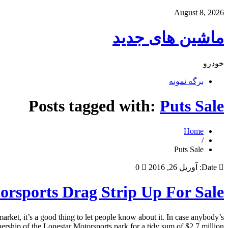
August 8, 2026
ماشین های جدید
خودرو
برگه نمونه
Posts tagged with:
Puts Sale
Home
/
Puts Sale
Date:
آوریل 26, 2016
0
orsports Drag Strip Up For Sale
rket, it’s a good thing to let people know about it. In case anybody’s
nership of the Lonestar Motorsports park for a tidy sum of $2.7 million. […]