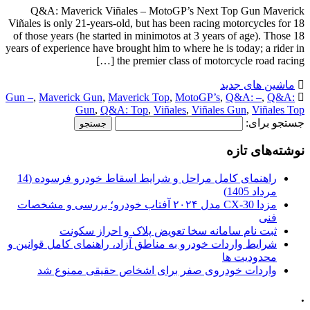
Q&A: Maverick Viñales – MotoGP’s Next Top Gun Maverick
Viñales is only 21-years-old, but has been racing motorcycles for 18
of those years (he started in minimotos at 3 years of age). Those 18
years of experience have brought him to where he is today; a rider in
the premier class of motorcycle road racing […]
ماشین های جدید
Gun –
,
Maverick Gun
,
Maverick Top
,
MotoGP’s
,
Q&A: –
,
Q&A:
Gun
,
Q&A: Top
,
Viñales
,
Viñales Gun
,
Viñales Top
جستجو برای:
نوشته‌های تازه
راهنمای کامل مراحل و شرایط اسقاط خودرو فرسوده (14
مرداد 1405)
مزدا CX-30 مدل ۲۰۲۴ آفتاب خودرو؛ بررسی و مشخصات
فنی
ثبت نام سامانه سخا تعویض پلاک و احراز سکونت
شرایط واردات خودرو به مناطق آزاد، راهنمای کامل قوانین و
محدودیت ها
واردات خودروی صفر برای اشخاص حقیقی ممنوع شد
.