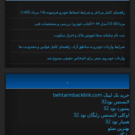
راهنمای کامل مراحل و شرایط اسقاط خودرو فرسوده (14 مرداد 1405)
مزدا CX-30 مدل ۲۰۲۴ آفتاب خودرو؛ بررسی و مشخصات فنی
ثبت نام سامانه سخا تعویض پلاک و احراز سکونت
شرایط واردات خودرو به مناطق آزاد، راهنمای کامل قوانین و محدودیت ها
واردات خودروی صفر برای اشخاص حقیقی ممنوع شد
.
خرید بک لینک behtarinbacklink.com
لایسنس نود32
پسورد نود 32
اوکلی لایسنس رایگان نود 32
همیار نود 32
بهترین سئو
رایگان