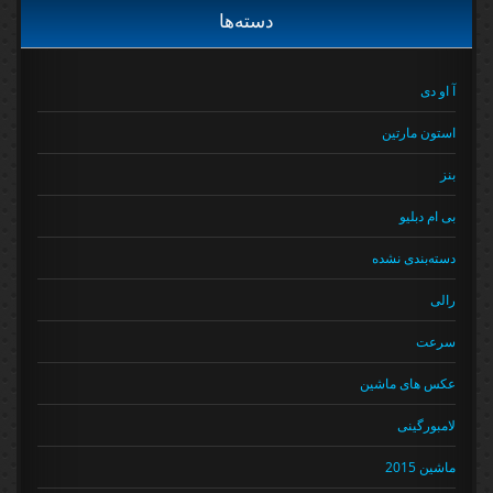
دسته‌ها
آ او دی
استون مارتین
بنز
بی ام دبلیو
دسته‌بندی نشده
رالی
سرعت
عکس های ماشین
لامبورگینی
ماشین 2015