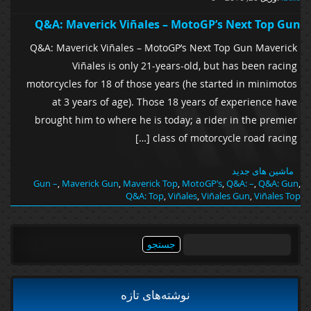
Q&A: Maverick Viñales – MotoGP’s Next Top Gun
Q&A: Maverick Viñales – MotoGP’s Next Top Gun Maverick
Viñales is only 21-years-old, but has been racing
motorcycles for 18 of those years (he started in minimotos
at 3 years of age). Those 18 years of experience have
brought him to where he is today; a rider in the premier
class of motorcycle road racing […]
ماشین های جدید
Gun –
,
Maverick Gun
,
Maverick Top
,
MotoGP’s
,
Q&A: –
,
Q&A: Gun
,
Q&A: Top
,
Viñales
,
Viñales Gun
,
Viñales Top
جستجو
برای:
نوشته‌های تازه