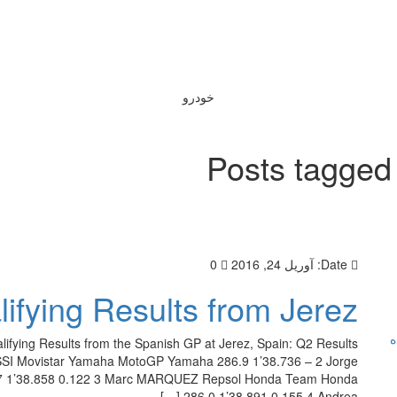
خودرو
Posts tagged
Date:
آوریل 24, 2016
0
fying Results from Jerez
ه
fying Results from the Spanish GP at Jerez, Spain: Q2 Results
OSSI Movistar Yamaha MotoGP Yamaha 286.9 1’38.736 – 2 Jorge
 1’38.858 0.122 3 Marc MARQUEZ Repsol Honda Team Honda
286.0 1’38.891 0.155 4 Andrea […]