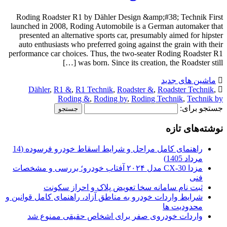
Roding Roadster R1 by Dähler Design &amp;#38; Technik First
launched in 2008, Roding Automobile is a German automaker that
presented an alternative sports car, presumably aimed for hipster
auto enthusiasts who preferred going against the grain with their
performance car choices. Thus, the two-seater Roding Roadster R1
was born. Since its creation, the Roadster still […]
ماشین های جدید
Dähler
,
R1 &
,
R1 Technik
,
Roadster &
,
Roadster Technik
,
Roding &
,
Roding by
,
Roding Technik
,
Technik by
جستجو برای:
نوشته‌های تازه
راهنمای کامل مراحل و شرایط اسقاط خودرو فرسوده (14
مرداد 1405)
مزدا CX-30 مدل ۲۰۲۴ آفتاب خودرو؛ بررسی و مشخصات
فنی
ثبت نام سامانه سخا تعویض پلاک و احراز سکونت
شرایط واردات خودرو به مناطق آزاد، راهنمای کامل قوانین و
محدودیت ها
واردات خودروی صفر برای اشخاص حقیقی ممنوع شد