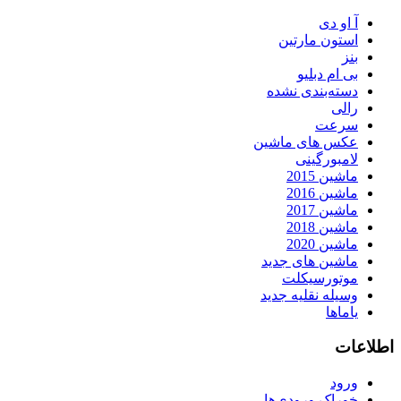
آ او دی
استون مارتین
بنز
بی ام دبلیو
دسته‌بندی نشده
رالی
سرعت
عکس های ماشین
لامبورگینی
ماشین 2015
ماشین 2016
ماشین 2017
ماشین 2018
ماشین 2020
ماشین های جدید
موتورسیکلت
وسیله نقلیه جدید
یاماها
اطلاعات
ورود
خوراک ورودی‌ها