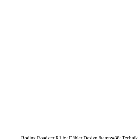
Roding Roadster R1 by Dähler Design &amp;#38; Technik Fir