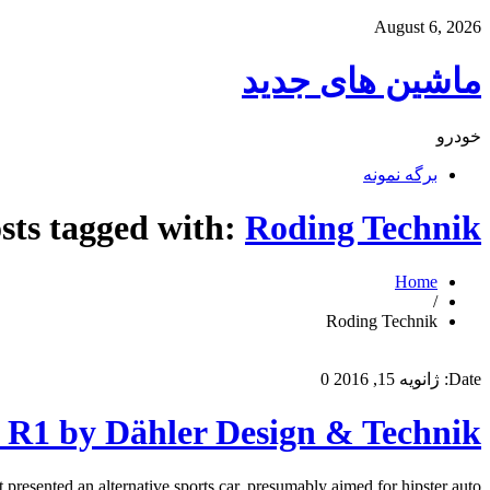
August 6, 2026
ماشین های جدید
خودرو
برگه نمونه
sts tagged with:
Roding Technik
Home
/
Roding Technik
Date:
ژانویه 15, 2016
0
 R1 by Dähler Design & Technik
sented an alternative sports car, presumably aimed for hipster auto