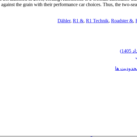
against the grain with their performance car choices. Thus, the two-seater
Dähler
,
R1 &
,
R1 Technik
,
Roadster &
,
محدودیت ها