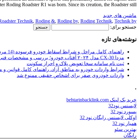
 Roding Roadster R1 was born. Since its creation, the Roadster still […]
ماشین های جدید
Roadster Technik
,
Roding &
,
Roding by
,
Roding Technik
,
Technik by
جستجو برای:
نوشته‌های تازه
راهنمای کامل مراحل و شرایط اسقاط خودرو فرسوده (14 مرداد 1405)
مزدا CX-30 مدل ۲۰۲۴ آفتاب خودرو؛ بررسی و مشخصات فنی
ثبت نام سامانه سخا تعویض پلاک و احراز سکونت
شرایط واردات خودرو به مناطق آزاد، راهنمای کامل قوانین و 
واردات خودروی صفر برای اشخاص حقیقی ممنوع شد
.
خرید بک لینک behtarinbacklink.com
لایسنس نود32
پسورد نود 32
اوکلی لایسنس رایگان نود 32
همیار نود 32
بهترین سئو
رایگان