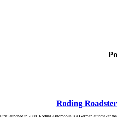
Po
Roding Roadster
st launched in 2008, Roding Automobile is a German automaker that pre