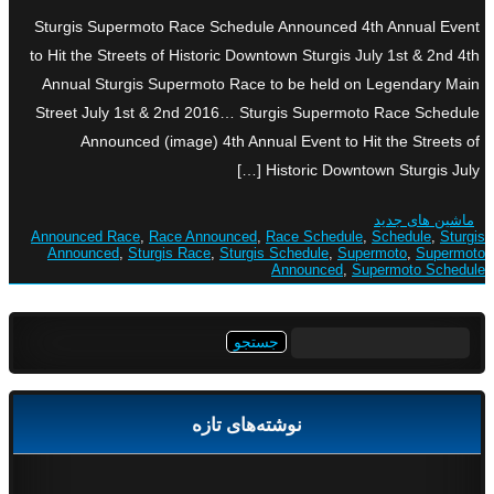
Sturgis Supermoto Race Schedule Announced 4th Annual Event
to Hit the Streets of Historic Downtown Sturgis July 1st & 2nd 4th
Annual Sturgis Supermoto Race to be held on Legendary Main
Street July 1st & 2nd 2016… Sturgis Supermoto Race Schedule
Announced (image) 4th Annual Event to Hit the Streets of
Historic Downtown Sturgis July […]
ماشین های جدید
Announced Race
,
Race Announced
,
Race Schedule
,
Schedule
,
Sturgis
Announced
,
Sturgis Race
,
Sturgis Schedule
,
Supermoto
,
Supermoto
Announced
,
Supermoto Schedule
جستجو
برای:
نوشته‌های تازه