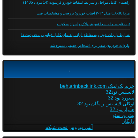
راهنمای کامل مراحل و شرایط اسقاط خودرو فرسوده (14 مرداد 1405)
مزدا CX-30 مدل ۲۰۲۴ آفتاب خودرو؛ بررسی و مشخصات فنی
ثبت نام سامانه سخا تعویض پلاک و احراز سکونت
شرایط واردات خودرو به مناطق آزاد، راهنمای کامل قوانین و محدودیت ها
واردات خودروی صفر برای اشخاص حقیقی ممنوع شد
.
خرید بک لینک behtarinbacklink.com
لایسنس نود32
پسورد نود 32
اوکلی لایسنس رایگان نود 32
همیار نود 32
بهترین سئو
رایگان
آنتی ویروس تحت شبکه