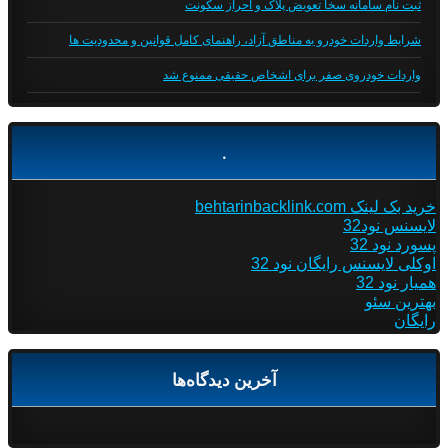
ثبت نام سامانه سخا تعویض پلاک و احراز سکونت
شرایط واردات خودرو به مناطق آزاد، راهنمای کامل قوانین و محدودیت ها
واردات خودروی صفر برای اشخاص حقیقی ممنوع شد
.
خرید بک لینک behtarinbacklink.com
لایسنس نود32
پسورد نود 32
اوکلی لایسنس رایگان نود 32
همیار نود 32
بهترین سئو
رایگان
آخرین دیدگاه‌ها