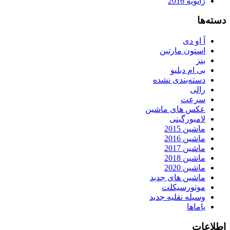
ژانویه 2016
دسته‌ها
آ او دی
استون مارتین
بنز
بی ام دبلیو
دسته‌بندی نشده
رالی
سرعت
عکس های ماشین
لامبورگینی
ماشین 2015
ماشین 2016
ماشین 2017
ماشین 2018
ماشین 2020
ماشین های جدید
موتورسیکلت
وسیله نقلیه جدید
یاماها
اطلاعات