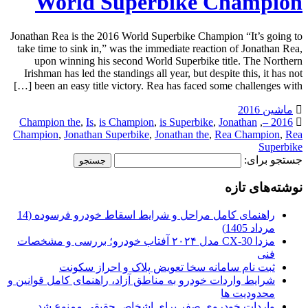
World Superbike Champion
Jonathan Rea is the 2016 World Superbike Champion “It’s going to
take time to sink in,” was the immediate reaction of Jonathan Rea,
upon winning his second World Superbike title. The Northern
Irishman has led the standings all year, but despite this, it has not
been an easy title victory. Rea has faced some challenges with […]
ماشین 2016
Champion the
,
Is
,
is Champion
,
is Superbike
,
Jonathan
,
2016 –
Champion
,
Jonathan Superbike
,
Jonathan the
,
Rea Champion
,
Rea
Superbike
جستجو برای:
نوشته‌های تازه
راهنمای کامل مراحل و شرایط اسقاط خودرو فرسوده (14
مرداد 1405)
مزدا CX-30 مدل ۲۰۲۴ آفتاب خودرو؛ بررسی و مشخصات
فنی
ثبت نام سامانه سخا تعویض پلاک و احراز سکونت
شرایط واردات خودرو به مناطق آزاد، راهنمای کامل قوانین و
محدودیت ها
واردات خودروی صفر برای اشخاص حقیقی ممنوع شد