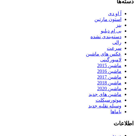
دسته‌ها
آ او دی
استون مارتین
بنز
بی ام دبلیو
دسته‌بندی نشده
رالی
سرعت
عکس های ماشین
لامبورگینی
ماشین 2015
ماشین 2016
ماشین 2017
ماشین 2018
ماشین 2020
ماشین های جدید
موتورسیکلت
وسیله نقلیه جدید
یاماها
اطلاعات
ورود