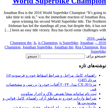
World Superbike Champion
Jonathan Rea is the 2016 World Superbike Champion “It’s going to
take time to sink in,” was the immediate reaction of Jonathan Rea,
upon winning his second World Superbike title. The Northern
Irishman has led the standings all year, but despite this, it has not
been an easy title victory. Rea has faced some challenges with […]
ماشین 2016
Champion the
,
Is
,
is Champion
,
is Superbike
,
Jonathan
,
2016 –
Champion
,
Jonathan Superbike
,
Jonathan the
,
Rea Champion
,
Rea
Superbike
جستجو برای:
نوشته‌های تازه
راهنمای کامل مراحل و شرایط اسقاط خودرو فرسوده (14
مرداد 1405)
مزدا CX-30 مدل ۲۰۲۴ آفتاب خودرو؛ بررسی و مشخصات
فنی
ثبت نام سامانه سخا تعویض پلاک و احراز سکونت
شرایط واردات خودرو به مناطق آزاد، راهنمای کامل قوانین و
محدودیت ها
واردات خودروی صفر برای اشخاص حقیقی ممنوع شد