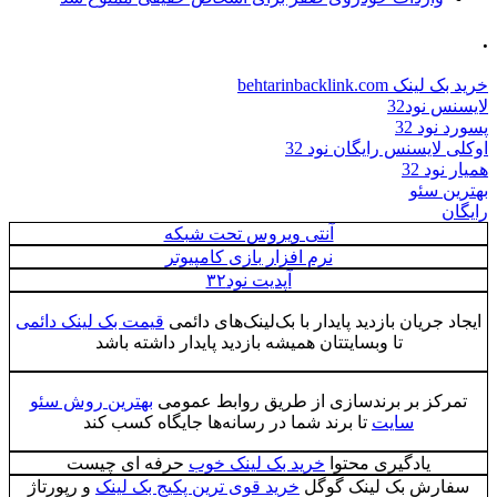
.
خرید بک لینک behtarinbacklink.com
لایسنس نود32
پسورد نود 32
اوکلی لایسنس رایگان نود 32
همیار نود 32
بهترین سئو
رایگان
آنتی ویروس تحت شبکه
نرم افزار بازی کامپیوتر
آپدیت نود۳۲
ایجاد جریان بازدید پایدار با بک‌لینک‌های دائمی
قیمت بک لینک دائمی
تا وبسایتتان همیشه بازدید پایدار داشته باشد
تمرکز بر برندسازی از طریق روابط عمومی
بهترین روش سئو
سایت
تا برند شما در رسانه‌ها جایگاه کسب کند
یادگیری محتوا
خرید بک لینک خوب
حرفه ای چیست
سفارش بک لینک گوگل
خرید قوی ترین پکیج بک لینک
و رپورتاژ