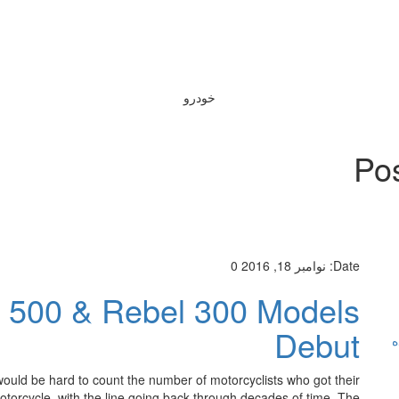
خودرو
Pos
Date:
نوامبر 18, 2016
0
 500 & Rebel 300 Models
Debut
ه
ld be hard to count the number of motorcyclists who got their
torcycle, with the line going back through decades of time. The