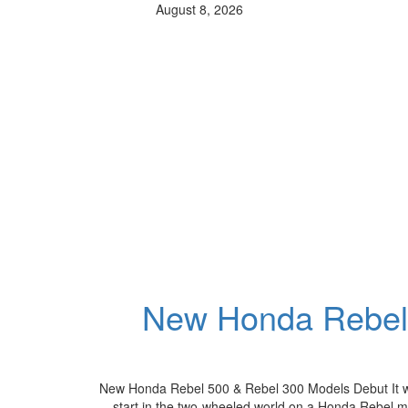
August 8, 2026
New Honda Rebel
New Honda Rebel 500 & Rebel 300 Models Debut It wou
start in the two-wheeled world on a Honda Rebel mo