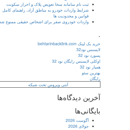
ثبت نام سامانه سخا تعویض پلاک و احراز سکونت
شرایط واردات خودرو به مناطق آزاد، راهنمای کامل
قوانین و محدودیت ها
واردات خودروی صفر برای اشخاص حقیقی ممنوع شد
.
خرید بک لینک behtarinbacklink.com
لایسنس نود32
پسورد نود 32
اوکلی لایسنس رایگان نود 32
همیار نود 32
بهترین سئو
رایگان
آنتی ویروس تحت شبکه
آخرین دیدگاه‌ها
بایگانی‌ها
آگوست 2026
جولای 2026