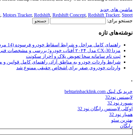
ماشین های جدید
t
,
Motors Tracker
,
Redshift
,
Redshift Concept
,
Redshift Tracker
,
Street
جستجو برای:
نوشته‌های تازه
راهنمای کامل مراحل و شرایط اسقاط خودرو فرسوده (14 مرداد 1405)
مزدا CX-30 مدل ۲۰۲۴ آفتاب خودرو؛ بررسی و مشخصات فنی
ثبت نام سامانه سخا تعویض پلاک و احراز سکونت
شرایط واردات خودرو به مناطق آزاد، راهنمای کامل قوانین و 
واردات خودروی صفر برای اشخاص حقیقی ممنوع شد
.
خرید بک لینک behtarinbacklink.com
لایسنس نود32
پسورد نود 32
اوکلی لایسنس رایگان نود 32
همیار نود 32
بهترین سئو
رایگان