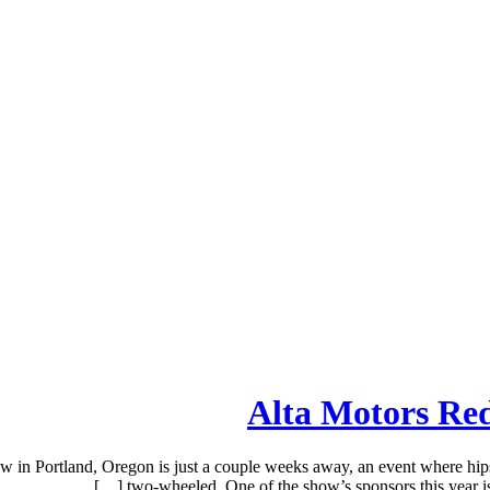
Alta Motors Red
n Portland, Oregon is just a couple weeks away, an event where hipster
two-wheeled. One of the show’s sponsors this year is el