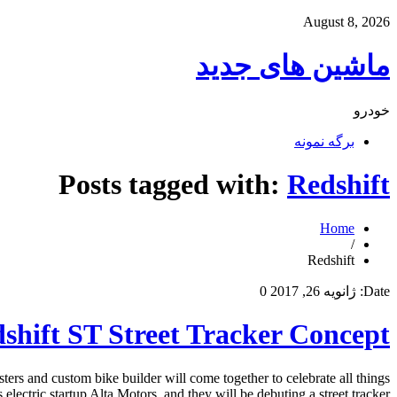
August 8, 2026
ماشین های جدید
خودرو
برگه نمونه
Posts tagged with:
Redshift
Home
/
Redshift
Date:
ژانویه 26, 2017
0
shift ST Street Tracker Concept
s and custom bike builder will come together to celebrate all things
ectric startup Alta Motors, and they will be debuting a street tracker […]