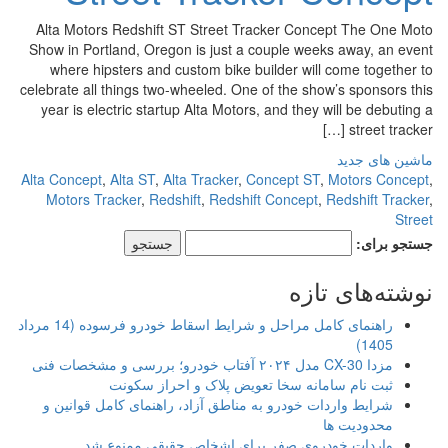
Alta Motors Redshift ST Street Tracker Concept The One Moto
Show in Portland, Oregon is just a couple weeks away, an event
where hipsters and custom bike builder will come together to
celebrate all things two-wheeled. One of the show’s sponsors this
year is electric startup Alta Motors, and they will be debuting a
street tracker […]
ماشین های جدید
Alta Concept
,
Alta ST
,
Alta Tracker
,
Concept ST
,
Motors Concept
,
Motors Tracker
,
Redshift
,
Redshift Concept
,
Redshift Tracker
,
Street
جستجو برای:
نوشته‌های تازه
راهنمای کامل مراحل و شرایط اسقاط خودرو فرسوده (14 مرداد
1405)
مزدا CX-30 مدل ۲۰۲۴ آفتاب خودرو؛ بررسی و مشخصات فنی
ثبت نام سامانه سخا تعویض پلاک و احراز سکونت
شرایط واردات خودرو به مناطق آزاد، راهنمای کامل قوانین و
محدودیت ها
واردات خودروی صفر برای اشخاص حقیقی ممنوع شد