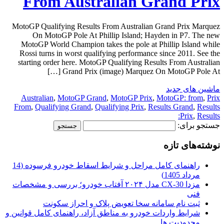
From Australian Grand Prix
MotoGP Qualifying Results From Australian Grand Prix Marquez
On MotoGP Pole At Phillip Island; Hayden in P7. The new
MotoGP World Champion takes the pole at Phillip Island while
Rossi turns in worst qualifying performance since 2011. See the
starting order here. MotoGP Qualifying Results From Australian
Grand Prix (image) Marquez On MotoGP Pole At […]
ماشین های جدید
Australian
,
MotoGP Grand
,
MotoGP Prix
,
MotoGP: from
,
Prix
From
,
Qualifying Grand
,
Qualifying Prix
,
Results Grand
,
Results
Prix
,
Results:
جستجو برای:
نوشته‌های تازه
راهنمای کامل مراحل و شرایط اسقاط خودرو فرسوده (14
مرداد 1405)
مزدا CX-30 مدل ۲۰۲۴ آفتاب خودرو؛ بررسی و مشخصات
فنی
ثبت نام سامانه سخا تعویض پلاک و احراز سکونت
شرایط واردات خودرو به مناطق آزاد، راهنمای کامل قوانین و
محدودیت ها