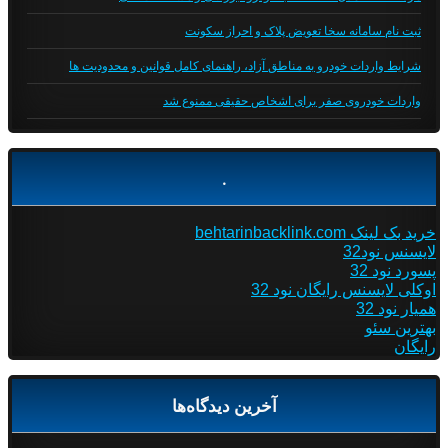
ثبت نام سامانه سخا تعویض پلاک و احراز سکونت
شرایط واردات خودرو به مناطق آزاد، راهنمای کامل قوانین و محدودیت ها
واردات خودروی صفر برای اشخاص حقیقی ممنوع شد
.
خرید بک لینک behtarinbacklink.com
لایسنس نود32
پسورد نود 32
اوکلی لایسنس رایگان نود 32
همیار نود 32
بهترین سئو
رایگان
آخرین دیدگاه‌ها