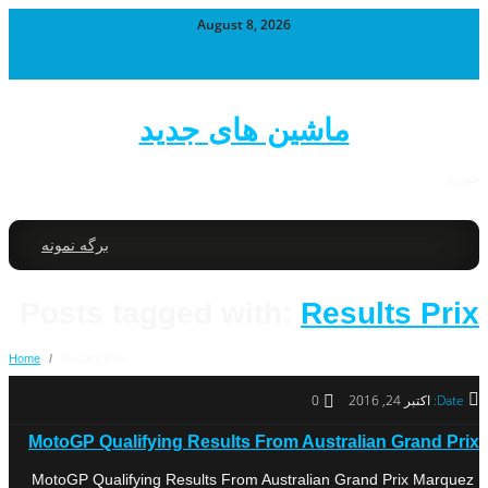
August 8, 2026
ماشین های جدید
خودرو
برگه نمونه
Posts tagged with:
Results Prix
Home
/
Results Prix
Date:
اکتبر 24, 2016
0
MotoGP Qualifying Results From Australian Grand Prix
MotoGP Qualifying Results From Australian Grand Prix Marquez