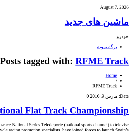
August 7, 2026
ماشین های جدید
خودرو
برگه نمونه
Posts tagged with:
RFME Track
Home
/
RFME Track
Date:
مارس 9, 2016
0
ional Flat Track Championship
ce National Series Teledeporte (national sports channel) to televise
 racing promotion specialists, have joined forces to launch Spain’s