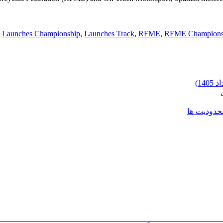
,
Launches Championship
,
Launches Track
,
RFME
,
RFME Champions
محدودیت ها