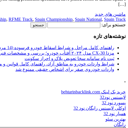
[…]
ماشین های جدید
hip
,
RFME Track
,
Spain Championship
,
Spain National
,
Spain Track
جستجو برای:
نوشته‌های تازه
راهنمای کامل مراحل و شرایط اسقاط خودرو فرسوده (14 مرداد 1405)
مزدا CX-30 مدل ۲۰۲۴ آفتاب خودرو؛ بررسی و مشخصات فنی
ثبت نام سامانه سخا تعویض پلاک و احراز سکونت
شرایط واردات خودرو به مناطق آزاد، راهنمای کامل قوانین و 
واردات خودروی صفر برای اشخاص حقیقی ممنوع شد
.
خرید بک لینک behtarinbacklink.com
لایسنس نود32
پسورد نود 32
اوکلی لایسنس رایگان نود 32
همیار نود 32
بهترین سئو
رایگان