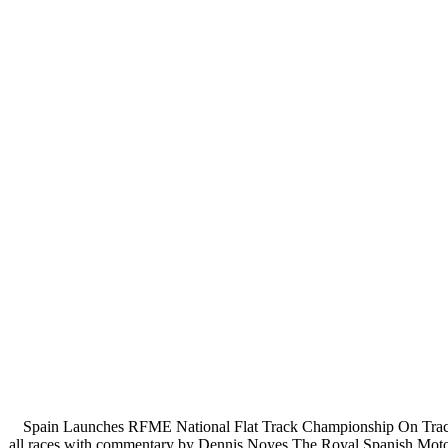
Spain Launches RFME National Flat Track Championship On Track Mo
all races with commentary by Dennis Noyes The Royal Spanish Motorc