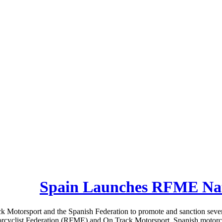
Spain Launches RFME Nat
torsport and the Spanish Federation to promote and sanction seven-ra
yclist Federation (RFME) and On Track Motorsport, Spanish motorcycle