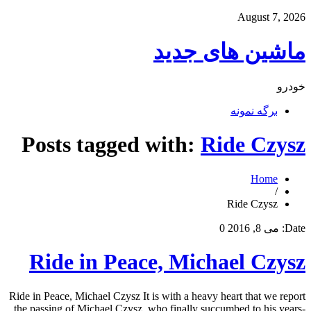
August 7, 2026
ماشین های جدید
خودرو
برگه نمونه
Posts tagged with:
Ride Czysz
Home
/
Ride Czysz
Date:
می 8, 2016
0
Ride in Peace, Michael Czysz
Ride in Peace, Michael Czysz It is with a heavy heart that we report
the passing of Michael Czysz, who finally succumbed to his years-