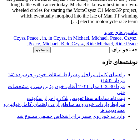
long battle with cancer today. Michael is known best in our two-
wheeled circles for starting the MotoCzysz C1 MotoGP project,
which eventually morphed into the Isle of Man TT winning
electric motorcycle race team […]
ماشین های جدید
Czysz Peace,
,
in
,
in Czysz
,
in Michael
,
Michael
,
Peace, Czysz
,
Peace, Michael
,
Ride Czysz
,
Ride Michael
,
Ride Peace,
جستجو برای:
نوشته‌های تازه
راهنمای کامل مراحل و شرایط اسقاط خودرو فرسوده (14
مرداد 1405)
مزدا CX-30 مدل ۲۰۲۴ آفتاب خودرو؛ بررسی و مشخصات
فنی
ثبت نام سامانه سخا تعویض پلاک و احراز سکونت
شرایط واردات خودرو به مناطق آزاد، راهنمای کامل قوانین و
محدودیت ها
واردات خودروی صفر برای اشخاص حقیقی ممنوع شد
.