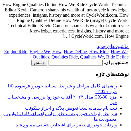
How Engine Qualities Define How We Ride Cycle World Technical
Editor Kevin Cameron shares his wealth of motorcycle knowledge,
experiences, insights, history and more at CycleWorld.com. How
Engine Qualities Define How We Ride (image) Cycle World
Technical Editor Kevin Cameron shares his wealth of motorcycle
knowledge, experiences, insights, history and more at
CycleWorld.com. How Engine […]
ماشین های جدید
Engine Ride
,
Engine We
,
How
,
How Define
,
How Ride
,
How We
,
Qualities
,
Qualities Ride
,
Qualities We
,
Ride Define
جستجو برای:
نوشته‌های تازه
راهنمای کامل مراحل و شرایط اسقاط خودرو فرسوده (14
مرداد 1405)
مزدا CX-30 مدل ۲۰۲۴ آفتاب خودرو؛ بررسی و مشخصات
فنی
ثبت نام سامانه سخا تعویض پلاک و احراز سکونت
شرایط واردات خودرو به مناطق آزاد، راهنمای کامل قوانین و
محدودیت ها
واردات خودروی صفر برای اشخاص حقیقی ممنوع شد