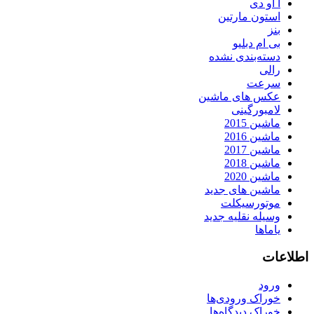
آ او دی
استون مارتین
بنز
بی ام دبلیو
دسته‌بندی نشده
رالی
سرعت
عکس های ماشین
لامبورگینی
ماشین 2015
ماشین 2016
ماشین 2017
ماشین 2018
ماشین 2020
ماشین های جدید
موتورسیکلت
وسیله نقلیه جدید
یاماها
اطلاعات
ورود
خوراک ورودی‌ها
خوراک دیدگاه‌ها