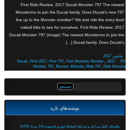
First Ride Review: 2017 Ducati Monster 797 The newest
Monsterino to join the Ducati family. Does Ducati’s new 797
live up to the Monster moniker? We test ride the entry level
naked bike to see for ourselves. First Ride Review: 2017
Ducati Monster 797 (image) The newest Monsterino to join the
Ducati family. Does Ducati’s […]
ماشین 2017
Ducati
,
First 2017
,
First 797
,
First Monster
,
Review:
,
,
797 2017
Review: 797
,
Review: Monster
,
Ride 797
,
Ride Monster
جستجو
برای:
نوشته‌های تازه
راهنمای کامل مراحل و شرایط اسقاط خودرو فرسوده (14 مرداد 1405)