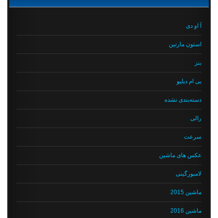
آ او دی
استون مارتین
بنز
بی ام دبلیو
دسته‌بندی نشده
رالی
سرعت
عکس های ماشین
لامبورگینی
ماشین 2015
ماشین 2016