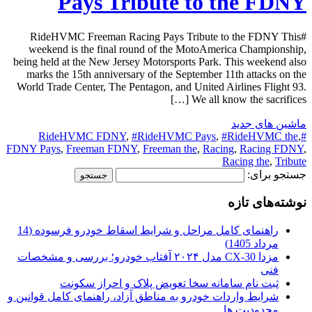
Pays Tribute to the FDNY
#RideHVMC Freeman Racing Pays Tribute to the FDNY This
weekend is the final round of the MotoAmerica Championship,
being held at the New Jersey Motorsports Park. This weekend also
marks the 15th anniversary of the September 11th attacks on the
World Trade Center, The Pentagon, and United Airlines Flight 93.
We all know the sacrifices […]
ماشین های جدید
,
#RideHVMC Pays
,
#RideHVMC the
,
#RideHVMC FDNY
FDNY Pays
,
Freeman FDNY
,
Freeman the
,
Racing
,
Racing FDNY
,
Racing the
,
Tribute
جستجو برای:
نوشته‌های تازه
راهنمای کامل مراحل و شرایط اسقاط خودرو فرسوده (14
مرداد 1405)
مزدا CX-30 مدل ۲۰۲۴ آفتاب خودرو؛ بررسی و مشخصات
فنی
ثبت نام سامانه سخا تعویض پلاک و احراز سکونت
شرایط واردات خودرو به مناطق آزاد، راهنمای کامل قوانین و
محدودیت ها