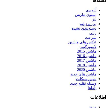
دسته‌ها
آ او دی
استون مارتین
بنز
بی ام دبلیو
دسته‌بندی نشده
رالی
سرعت
عکس های ماشین
لامبورگینی
ماشین 2015
ماشین 2016
ماشین 2017
ماشین 2018
ماشین 2020
ماشین های جدید
موتورسیکلت
وسیله نقلیه جدید
یاماها
اطلاعات
ورود