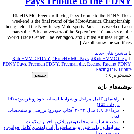
Pays Tribute to the FDNY
#RideHVMC Freeman Racing Pays Tribute to the FDNY This
weekend is the final round of the MotoAmerica Championship,
being held at the New Jersey Motorsports Park. This weekend also
marks the 15th anniversary of the September 11th attacks on the
World Trade Center, The Pentagon, and United Airlines Flight 93.
We all know the sacrifices […]
ماشین های جدید
,
#RideHVMC Pays
,
#RideHVMC the
,
#RideHVMC FDNY
FDNY Pays
,
Freeman FDNY
,
Freeman the
,
Racing
,
Racing FDNY
,
Racing the
,
Tribute
جستجو برای:
نوشته‌های تازه
راهنمای کامل مراحل و شرایط اسقاط خودرو فرسوده (14
مرداد 1405)
مزدا CX-30 مدل ۲۰۲۴ آفتاب خودرو؛ بررسی و مشخصات
فنی
ثبت نام سامانه سخا تعویض پلاک و احراز سکونت
شرایط واردات خودرو به مناطق آزاد، راهنمای کامل قوانین و
محدودیت ها