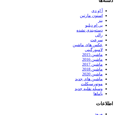
دسته‌ها
آ او دی
استون مارتین
بنز
بی ام دبلیو
دسته‌بندی نشده
رالی
سرعت
عکس های ماشین
لامبورگینی
ماشین 2015
ماشین 2016
ماشین 2017
ماشین 2018
ماشین 2020
ماشین های جدید
موتورسیکلت
وسیله نقلیه جدید
یاماها
اطلاعات
ورود