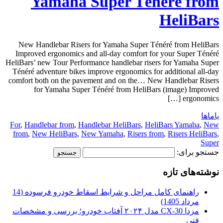
Yamaha Super Ténéré from
HeliBars
New Handlebar Risers for Yamaha Super Ténéré from HeliBars
Improved ergonomics and all-day comfort for your Super Ténéré
HeliBars’ new Tour Performance handlebar risers for Yamaha Super
Ténéré adventure bikes improve ergonomics for additional all-day
comfort both on the pavement and on the… New Handlebar Risers
for Yamaha Super Ténéré from HeliBars (image) Improved
ergonomics […]
یاماها
For
,
Handlebar from
,
Handlebar HeliBars
,
HeliBars Yamaha
,
New
from
,
New HeliBars
,
New Yamaha
,
Risers from
,
Risers HeliBars
,
Super
جستجو برای:
نوشته‌های تازه
راهنمای کامل مراحل و شرایط اسقاط خودرو فرسوده (14
مرداد 1405)
مزدا CX-30 مدل ۲۰۲۴ آفتاب خودرو؛ بررسی و مشخصات
فنی