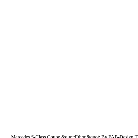
Mercedes S-Class Coupe &quot;Ethon&quot; By FAB-Design There’s r