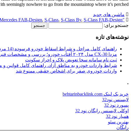
with seemingly nowhere to go from the mountaintop where it’s perched, […]
ماشین های جدید
Mercedes FAB-Design
,
S-Class
,
S-Class By
,
S-Class FAB-Design
"Ethon"
جستجو برای:
نوشته‌های تازه
راهنمای کامل مراحل و شرایط اسقاط خودرو فرسوده (14 مرداد 1405)
مزدا CX-30 مدل ۲۰۲۴ آفتاب خودرو؛ بررسی و مشخصات فنی
ثبت نام سامانه سخا تعویض پلاک و احراز سکونت
شرایط واردات خودرو به مناطق آزاد، راهنمای کامل قوانین و 
واردات خودروی صفر برای اشخاص حقیقی ممنوع شد
.
خرید بک لینک behtarinbacklink.com
لایسنس نود32
پسورد نود 32
اوکلی لایسنس رایگان نود 32
همیار نود 32
بهترین سئو
رایگان