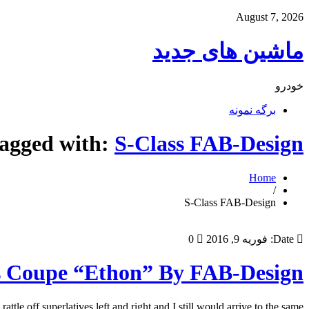
August 7, 2026
ماشین های جدید
خودرو
برگه نمونه
tagged with:
S-Class FAB-Design
Home
/
S-Class FAB-Design
Date:
فوریه 9, 2016
0
s Coupe “Ethon” By FAB-Design
e off superlatives left and right and I still would arrive to the same