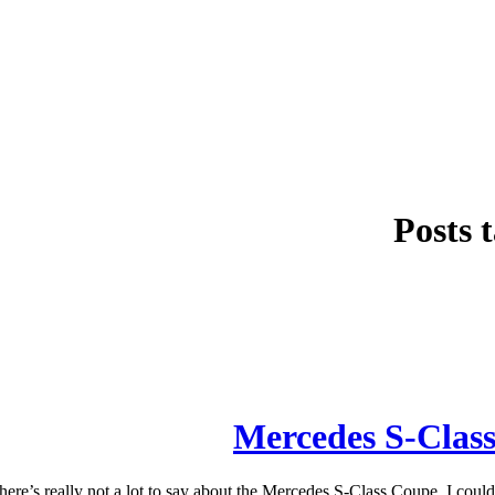
Posts 
Mercedes S-Clas
eally not a lot to say about the Mercedes S-Class Coupe. I could rattl