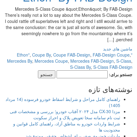
Mercedes S-Class Coupe &quot;Ethon&quot; By FAB-Design
There’s really not a lot to say about the Mercedes S-Class Coupe.
I could rattle off superlatives left and right and I still would arrive to
the same conclusion: the car is just all sorts of awesome. So, with
seemingly nowhere to go from the mountaintop where it’s
perched, […]
ماشین های جدید
,
Coupe By
,
Coupe FAB-Design
,
FAB-Design Coupe
,
"Ethon"
Mercedes By
,
Mercedes Coupe
,
Mercedes FAB-Design
,
S-Class
,
S-Class By
,
S-Class FAB-Design
جستجو برای:
نوشته‌های تازه
راهنمای کامل مراحل و شرایط اسقاط خودرو فرسوده (14 مرداد
1405)
مزدا CX-30 مدل ۲۰۲۴ آفتاب خودرو؛ بررسی و مشخصات فنی
ثبت نام سامانه سخا تعویض پلاک و احراز سکونت
شرایط واردات خودرو به مناطق آزاد، راهنمای کامل قوانین و
محدودیت ها
واردات خودروی صفر برای اشخاص حقیقی ممنوع شد