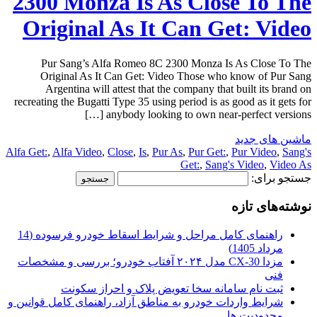
2300 Monza Is As Close To The
Original As It Can Get: Video
Pur Sang’s Alfa Romeo 8C 2300 Monza Is As Close To The
Original As It Can Get: Video Those who know of Pur Sang
Argentina will attest that the company that built its brand on
recreating the Bugatti Type 35 using period is as good as it gets for
anybody looking to own near-perfect versions […]
ماشین های جدید
Alfa Get:
,
Alfa Video
,
Close
,
Is
,
Pur As
,
Pur Get:
,
Pur Video
,
Sang's
Get:
,
Sang's Video
,
Video As
جستجو برای:
نوشته‌های تازه
راهنمای کامل مراحل و شرایط اسقاط خودرو فرسوده (14
مرداد 1405)
مزدا CX-30 مدل ۲۰۲۴ آفتاب خودرو؛ بررسی و مشخصات
فنی
ثبت نام سامانه سخا تعویض پلاک و احراز سکونت
شرایط واردات خودرو به مناطق آزاد، راهنمای کامل قوانین و
محدودیت ها