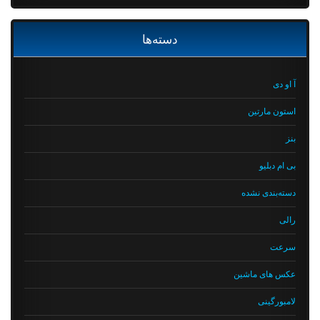
دسته‌ها
آ او دی
استون مارتین
بنز
بی ام دبلیو
دسته‌بندی نشده
رالی
سرعت
عکس های ماشین
لامبورگینی