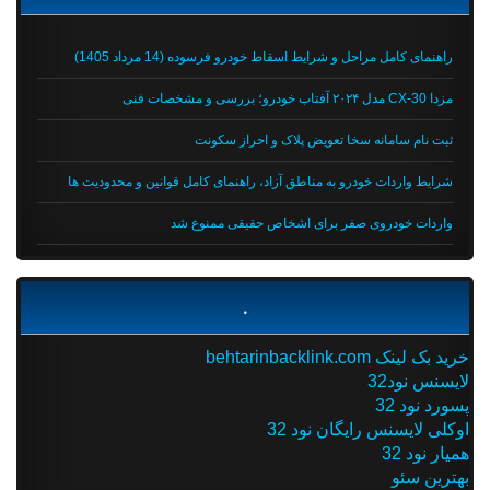
راهنمای کامل مراحل و شرایط اسقاط خودرو فرسوده (14 مرداد 1405)
مزدا CX-30 مدل ۲۰۲۴ آفتاب خودرو؛ بررسی و مشخصات فنی
ثبت نام سامانه سخا تعویض پلاک و احراز سکونت
شرایط واردات خودرو به مناطق آزاد، راهنمای کامل قوانین و محدودیت ها
واردات خودروی صفر برای اشخاص حقیقی ممنوع شد
.
خرید بک لینک behtarinbacklink.com
لایسنس نود32
پسورد نود 32
اوکلی لایسنس رایگان نود 32
همیار نود 32
بهترین سئو