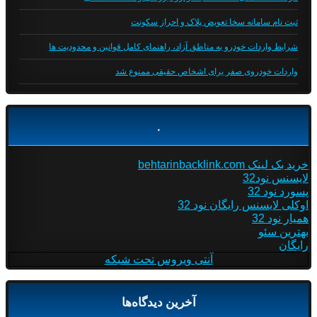
ثبت نام سامانه سخا تعویض پلاک و احراز سکونت
شرایط واردات خودرو به مناطق آزاد، راهنمای کامل قوانین و محدودیت ها
واردات خودروی صفر برای اشخاص حقیقی ممنوع شد
.
خرید بک لینک behtarinbacklink.com
لایسنس نود32
پسورد نود 32
اوکلی لایسنس رایگان نود 32
همیار نود 32
بهترین سئو
رایگان
آنتی ویروس تحت شبکه
آخرین دیدگاه‌ها