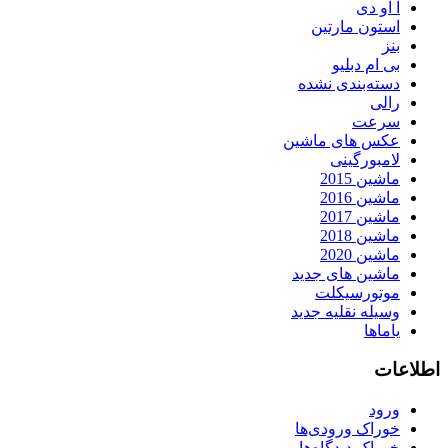
آ او دی
استون مارتین
بنز
بی ام دبلیو
دسته‌بندی نشده
رالی
سرعت
عکس های ماشین
لامبورگینی
ماشین 2015
ماشین 2016
ماشین 2017
ماشین 2018
ماشین 2020
ماشین های جدید
موتورسیکلت
وسیله نقلیه جدید
یاماها
اطلاعات
ورود
خوراک ورودی‌ها
خوراک دیدگاه‌ها