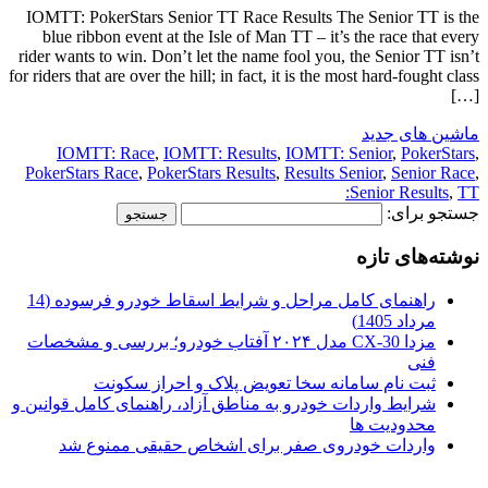
IOMTT: PokerStars Senior TT Race Results The Senior TT is the
blue ribbon event at the Isle of Man TT – it’s the race that every
rider wants to win. Don’t let the name fool you, the Senior TT isn’t
for riders that are over the hill; in fact, it is the most hard-fought class
[…]
ماشین های جدید
IOMTT: Race
,
IOMTT: Results
,
IOMTT: Senior
,
PokerStars
,
PokerStars Race
,
PokerStars Results
,
Results Senior
,
Senior Race
,
Senior Results
,
TT:
جستجو برای:
نوشته‌های تازه
راهنمای کامل مراحل و شرایط اسقاط خودرو فرسوده (14
مرداد 1405)
مزدا CX-30 مدل ۲۰۲۴ آفتاب خودرو؛ بررسی و مشخصات
فنی
ثبت نام سامانه سخا تعویض پلاک و احراز سکونت
شرایط واردات خودرو به مناطق آزاد، راهنمای کامل قوانین و
محدودیت ها
واردات خودروی صفر برای اشخاص حقیقی ممنوع شد
.