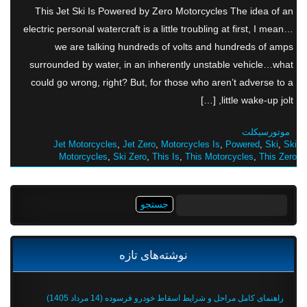
This Jet Ski Is Powered by Zero Motorcycles The idea of an
electric personal watercraft is a little troubling at first, I mean…
we are talking hundreds of volts and hundreds of amps
surrounded by water, in an inherently unstable vehicle…what
could go wrong, right? But, for those who aren’t adverse to a
little wake-up jolt, […]
موتورسیکلت
Jet Motorcycles
,
Jet Zero
,
Motorcycles Is
,
Powered
,
Ski
,
Ski
Motorcycles
,
Ski Zero
,
This Is
,
This Motorcycles
,
This Zero
جستجو
برای:
نوشته‌های تازه
راهنمای کامل مراحل و شرایط اسقاط خودرو فرسوده (14 مرداد 1405)