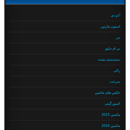
آ او دی
استون مارتین
بنز
بی ام دبلیو
دسته‌بندی نشده
رالی
سرعت
عکس های ماشین
لامبورگینی
ماشین 2015
ماشین 2016