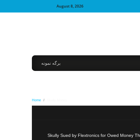
August 8, 2026
برگه نمونه
Home
/
Skully Money
Skully Sued by Flextronics for Owed Money Thi