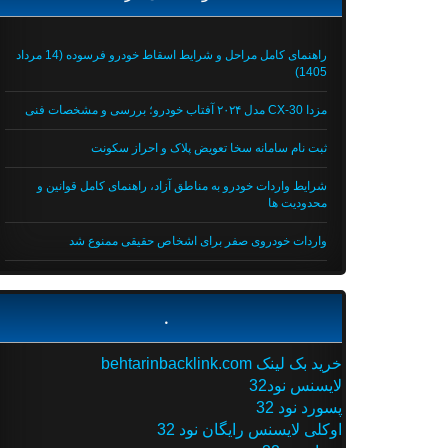
راهنمای کامل مراحل و شرایط اسقاط خودرو فرسوده (14 مرداد
1405)
مزدا CX-30 مدل ۲۰۲۴ آفتاب خودرو؛ بررسی و مشخصات فنی
ثبت نام سامانه سخا تعویض پلاک و احراز سکونت
شرایط واردات خودرو به مناطق آزاد، راهنمای کامل قوانین و
محدودیت ها
واردات خودروی صفر برای اشخاص حقیقی ممنوع شد
.
خرید بک لینک behtarinbacklink.com
لایسنس نود32
پسورد نود 32
اوکلی لایسنس رایگان نود 32