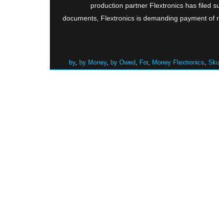
production partner Flextronics has filed s
documents, Flextronics is demanding payment of ro
by
,
by Money
,
by Owed
,
For
,
Money Flextronics
,
Sku