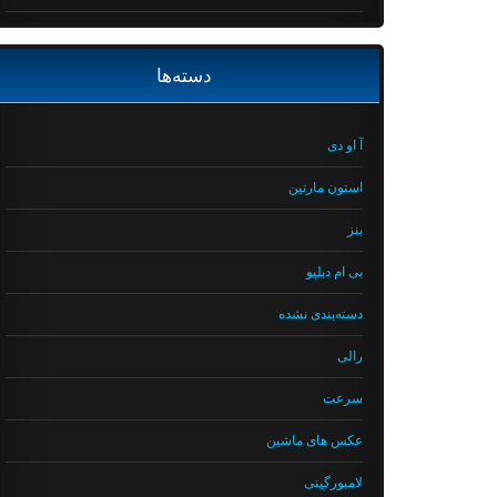
دسته‌ها
آ او دی
استون مارتین
بنز
بی ام دبلیو
دسته‌بندی نشده
رالی
سرعت
عکس های ماشین
لامبورگینی