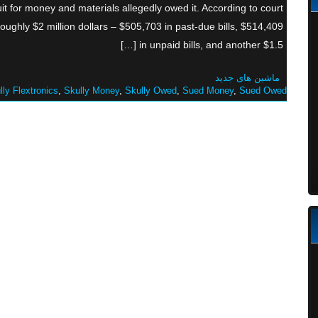
uit for money and materials allegedly owed it. According to court
ughly $2 million dollars – $505,703 in past-due bills, $514,409
in unpaid bills, and another $1.5 […]
ماشین های جدید
lly Flextronics
,
Skully Money
,
Skully Owed
,
Sued Money
,
Sued Owed